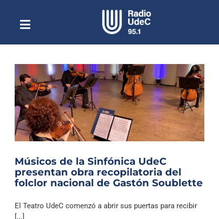
Saltar
al
contenido
Toggle
Escuchar Radio UdeC
Navigation
en vivo
Quiénes Somos
Programación
Podcast
Noticias
Reportajes
Músicos de la Sinfónica UdeC
Columnas
presentan obra recopilatoria del
folclor nacional de Gastón Soublette
Música Clásica
Especiales
El Teatro UdeC comenzó a abrir sus puertas para recibir
[...]