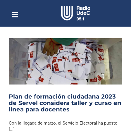
Saltar
al
contenido
Toggle
Escuchar Radio UdeC
Navigation
en vivo
Quiénes Somos
Programación
Podcast
Noticias
Reportajes
Plan de formación ciudadana 2023
Columnas
de Servel considera taller y curso en
línea para docentes
Música Clásica
Especiales
Con la llegada de marzo, el Servicio Electoral ha puesto
[...]