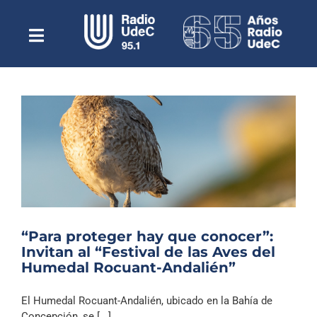
Saltar
al
contenido
Toggle
Escuchar Radio UdeC
Navigation
en vivo
Quiénes Somos
Programación
Podcast
Noticias
Reportajes
“Para proteger hay que conocer”:
Columnas
Invitan al “Festival de las Aves del
Humedal Rocuant-Andalién”
Música Clásica
Especiales
El Humedal Rocuant-Andalién, ubicado en la Bahía de
Concepción, se [...]