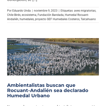
Archivo Sonoro
Por
Eduardo Unda
|
noviembre 9, 2023
|
Etiquetas:
aves migratorias
,
Chile Birds
,
ecosistema
,
Fundación Bandada
,
Humedal Rocuant-
Andalién
,
humedales
,
proyecto GEF Humedales Costeros
,
Talcahuano
Ambientalistas buscan que
Rocuant-Andalién sea declarado
Humedal Urbano