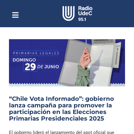
Saltar
al
contenido
Toggle
Escuchar Radio UdeC
Navigation
en vivo
Quiénes Somos
Programación
Podcast
Noticias
Reportajes
“Chile Vota Informado”: gobierno
Columnas
lanza campaña para promover la
participación en las Elecciones
Música Clásica
Primarias Presidenciales 2025
Especiales
El gobierno lideró el lanzamiento del spot oficial que