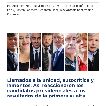
Por
Alejandra Vera
|
noviembre 17, 2025
|
Etiquetas:
Biobío
,
Franco
Parisi
,
Gastón Saavedra
,
Jeannette Jara
,
José Antonio Kast
,
Yanina
Contreras
Llamados a la unidad, autocrítica y
lamentos: Así reaccionaron los
candidatos presidenciales a los
resultados de la primera vuelta