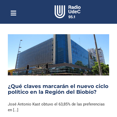
Saltar
al
contenido
Toggle
Escuchar Radio UdeC
Navigation
en vivo
Quiénes Somos
Programación
Podcast
Noticias
Reportajes
¿Qué claves marcarán el nuevo ciclo
Columnas
político en la Región del Biobío?
Música Clásica
José Antonio Kast obtuvo el 63,85% de las preferencias
Especiales
en [...]