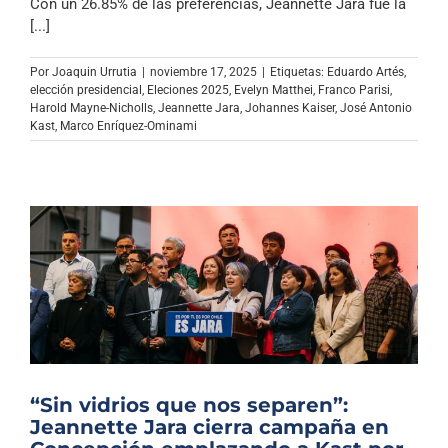
Con un 26.85% de las preferencias, Jeannette Jara fue la
[...]
Por
Joaquin Urrutia
|
noviembre 17, 2025
|
Etiquetas:
Eduardo Artés
,
elección presidencial
,
Eleciones 2025
,
Evelyn Matthei
,
Franco Parisi
,
Harold Mayne-Nicholls
,
Jeannette Jara
,
Johannes Kaiser
,
José Antonio
Kast
,
Marco Enríquez-Ominami
“Sin vidrios que nos separen”:
Jeannette Jara cierra campaña en