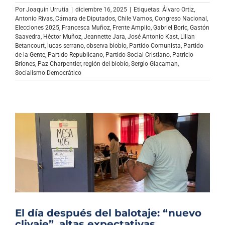
Archivo Sonoro
Por
Joaquin Urrutia
|
diciembre 16, 2025
|
Etiquetas:
Álvaro Ortiz
,
Antonio Rivas
,
Cámara de Diputados
,
Chile Vamos
,
Congreso Nacional
,
Elecciones 2025
,
Francesca Muñoz
,
Frente Amplio
,
Gabriel Boric
,
Gastón
Saavedra
,
Héctor Muñoz
,
Jeannette Jara
,
José Antonio Kast
,
Lilian
Betancourt
,
lucas serrano
,
observa biobío
,
Partido Comunista
,
Partido
de la Gente
,
Partido Republicano
,
Partido Social Cristiano
,
Patricio
Briones
,
Paz Charpentier
,
región del biobío
,
Sergio Giacaman
,
Socialismo Democrático
El día después del balotaje: “nuevo
clivaje”, altas expectativas