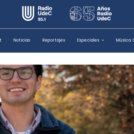
Escuchar Radio UdeC
en vivo
Quiénes Somos
t
Noticias
Reportajes
Especiales
Música 
Programación
Podcast
Noticias
Reportajes
Columnas
Música Clásica
Especiales