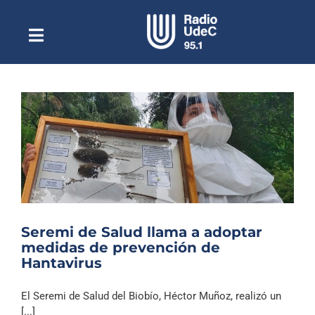
Saltar
al
contenido
Toggle
Escuchar Radio UdeC
Navigation
en vivo
Quiénes Somos
Programación
Podcast
Noticias
Reportajes
Seremi de Salud llama a adoptar
Columnas
medidas de prevención de
Hantavirus
Música Clásica
Especiales
El Seremi de Salud del Biobío, Héctor Muñoz, realizó un
[...]