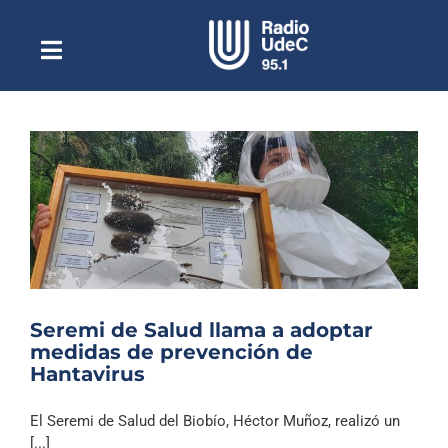
Saltar
al
contenido
Toggle
Escuchar Radio UdeC
Navigation
en vivo
Quiénes Somos
Programación
Podcast
Noticias
Reportajes
Seremi de Salud llama a adoptar
Columnas
medidas de prevención de
Hantavirus
Música Clásica
Especiales
El Seremi de Salud del Biobío, Héctor Muñoz, realizó un
[...]