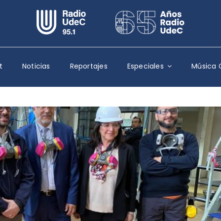
Escuchar Radio UdeC
en vivo
Quiénes Somos
t
Noticias
Reportajes
Especiales
Música 
Programación
Podcast
Noticias
Reportajes
Columnas
Música Clásica
Especiales