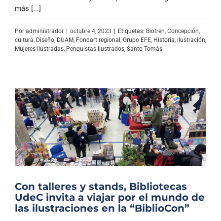
Archivo Sonoro
más [...]
Por
administrador
|
octubre 4, 2023
|
Etiquetas:
Biotren
,
Concepción
,
cultura
,
Diseño
,
DUAM
,
Fondart regional
,
Grupo EFE
,
Historia
,
ilustración
,
Mujeres Ilustradas
,
Penquistas Ilustrados
,
Santo Tomás
Con talleres y stands, Bibliotecas
UdeC invita a viajar por el mundo de
las ilustraciones en la “BiblioCon”