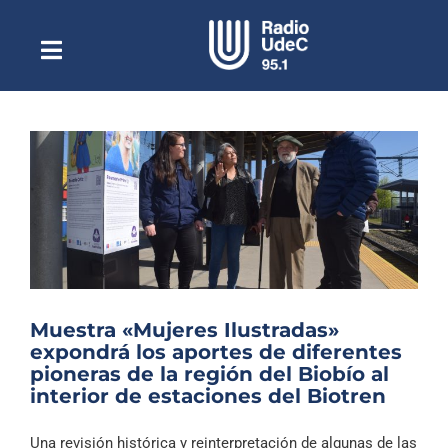
Saltar
al
contenido
Toggle
Escuchar Radio UdeC
Navigation
en vivo
Quiénes Somos
Programación
Podcast
Noticias
Reportajes
Muestra «Mujeres Ilustradas»
Columnas
expondrá los aportes de diferentes
pioneras de la región del Biobío al
Música Clásica
interior de estaciones del Biotren
Especiales
Una revisión histórica y reinterpretación de algunas de las