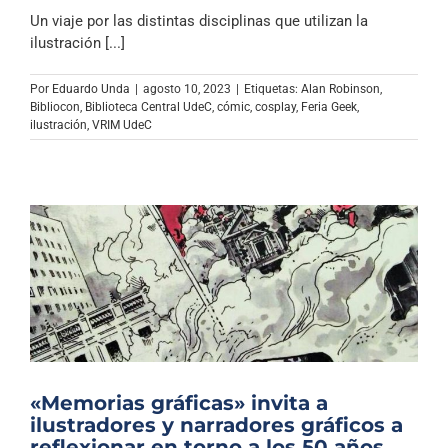
Un viaje por las distintas disciplinas que utilizan la
ilustración [...]
Por
Eduardo Unda
|
agosto 10, 2023
|
Etiquetas:
Alan Robinson
,
Bibliocon
,
Biblioteca Central UdeC
,
cómic
,
cosplay
,
Feria Geek
,
ilustración
,
VRIM UdeC
«Memorias gráficas» invita a
ilustradores y narradores gráficos a
reflexionar en torno a los 50 años