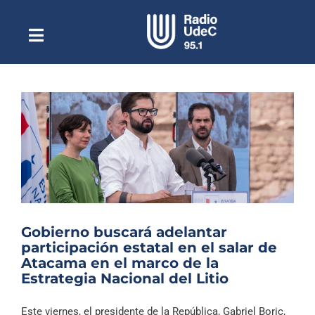
Saltar
al
contenido
Toggle
Escuchar Radio UdeC
Navigation
en vivo
Quiénes Somos
Programación
Podcast
Noticias
Reportajes
Gobierno buscará adelantar
Columnas
participación estatal en el salar de
Atacama en el marco de la
Música Clásica
Estrategia Nacional del Litio
Especiales
Este viernes, el presidente de la República, Gabriel Boric,