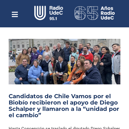
Saltar
al
contenido
Toggle
Escuchar Radio UdeC
Navigation
en vivo
Quiénes Somos
Programación
Podcast
Noticias
Reportajes
Candidatos de Chile Vamos por el
Columnas
Biobío recibieron el apoyo de Diego
Schalper y llamaron a la “unidad por
Música Clásica
el cambio”
Especiales
Hasta Concepción se traslado el diputado Diego Schalper