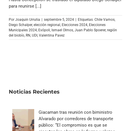
Archivo Sonoro
para reunirse [...]
Por
Joaquin Urrutia
|
septiembre 5, 2024
|
Etiquetas:
Chile Vamos
,
Diego Schalper
,
elección regional
,
Elecciones 2024
,
Elecciones
Municipales 2024
,
Evópoli
,
Ismael Olmos
,
Juan Pablo Spoerer
,
región
del biobío
,
RN
,
UDI
,
Valentina Pavez
Noticias Recientes
Giacaman tras reunión con biministro
Alvarado por corredores de transporte
público: “El compromiso es que se