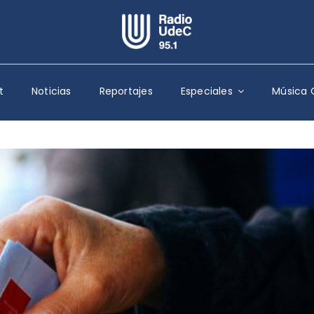
Escuchar Radio UdeC
en vivo
t
Noticias
Reportajes
Especiales
Música 
Quiénes Somos
Programación
Podcast
Noticias
Reportajes
Columnas
Música Clásica
Especiales