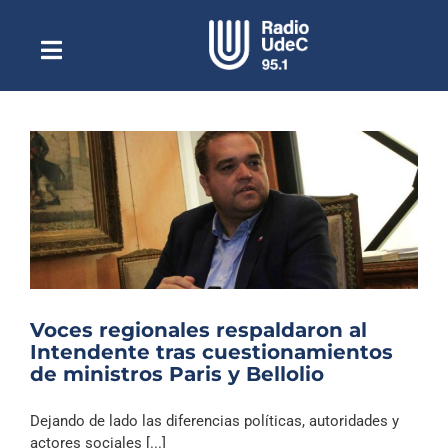
Saltar
al
contenido
Toggle
Escuchar Radio UdeC
Navigation
en vivo
Quiénes Somos
Programación
Podcast
Noticias
Reportajes
Voces regionales respaldaron al
Columnas
Intendente tras cuestionamientos
de ministros Paris y Bellolio
Música Clásica
Especiales
Dejando de lado las diferencias políticas, autoridades y
actores sociales [...]