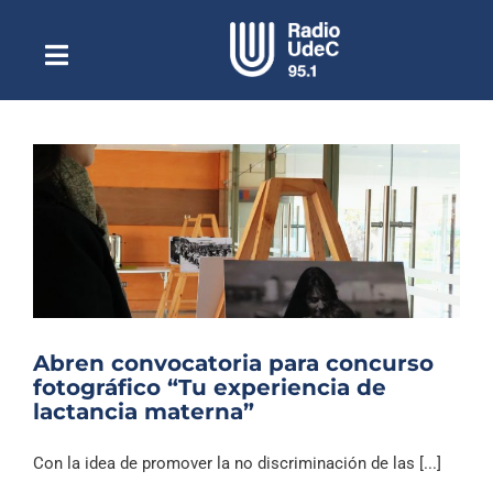
Saltar
al
contenido
Toggle
Escuchar Radio UdeC
Navigation
en vivo
Quiénes Somos
Programación
Podcast
Noticias
Reportajes
Abren convocatoria para concurso
Columnas
fotográfico “Tu experiencia de
lactancia materna”
Música Clásica
Especiales
Con la idea de promover la no discriminación de las [...]