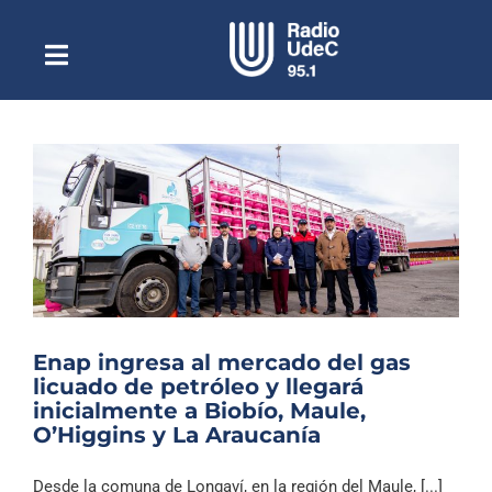
Saltar
al
contenido
Toggle
Escuchar Radio UdeC
Navigation
en vivo
Quiénes Somos
Programación
Podcast
Noticias
Reportajes
Enap ingresa al mercado del gas
Columnas
licuado de petróleo y llegará
inicialmente a Biobío, Maule,
Música Clásica
O’Higgins y La Araucanía
Especiales
Desde la comuna de Longaví, en la región del Maule, [...]