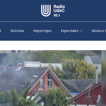
Escuchar Radio UdeC
en vivo
t
Noticias
Reportajes
Especiales
Música 
Quiénes Somos
Programación
Podcast
Noticias
Reportajes
Columnas
Música Clásica
Especiales