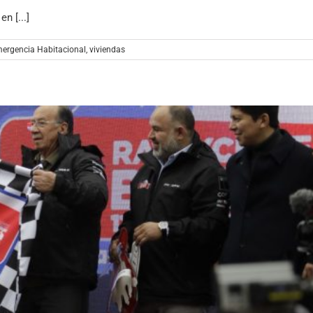
n [...]
mergencia Habitacional
,
viviendas