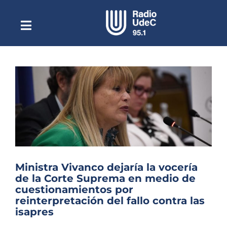
Saltar
al
contenido
Toggle
Escuchar Radio UdeC
Navigation
en vivo
Quiénes Somos
Programación
Podcast
Noticias
Reportajes
Ministra Vivanco dejaría la vocería
Columnas
de la Corte Suprema en medio de
cuestionamientos por
Música Clásica
reinterpretación del fallo contra las
isapres
Especiales