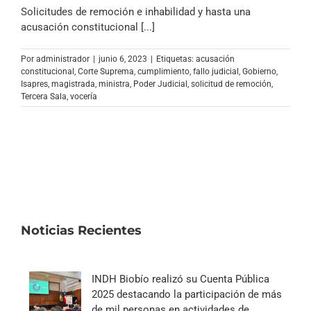
Archivo Sonoro
Solicitudes de remoción e inhabilidad y hasta una
acusación constitucional [...]
Por
administrador
|
junio 6, 2023
|
Etiquetas:
acusación
constitucional
,
Corte Suprema
,
cumplimiento
,
fallo judicial
,
Gobierno
,
Isapres
,
magistrada
,
ministra
,
Poder Judicial
,
solicitud de remoción
,
Tercera Sala
,
vocería
Noticias Recientes
INDH Biobío realizó su Cuenta Pública
2025 destacando la participación de más
de mil personas en actividades de