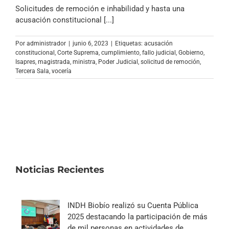
Archivo Sonoro
Solicitudes de remoción e inhabilidad y hasta una
acusación constitucional [...]
Por
administrador
|
junio 6, 2023
|
Etiquetas:
acusación
constitucional
,
Corte Suprema
,
cumplimiento
,
fallo judicial
,
Gobierno
,
Isapres
,
magistrada
,
ministra
,
Poder Judicial
,
solicitud de remoción
,
Tercera Sala
,
vocería
Noticias Recientes
INDH Biobío realizó su Cuenta Pública
2025 destacando la participación de más
de mil personas en actividades de