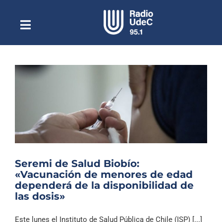
Saltar
al
contenido
Toggle
Escuchar Radio UdeC
Navigation
en vivo
Quiénes Somos
Programación
Podcast
Noticias
Reportajes
Seremi de Salud Biobío:
Columnas
«Vacunación de menores de edad
dependerá de la disponibilidad de
Música Clásica
las dosis»
Especiales
Este lunes el Instituto de Salud Pública de Chile (ISP) [...]