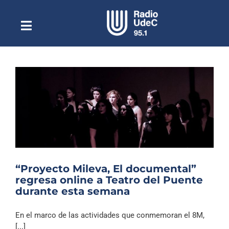
Saltar
al
contenido
Toggle
Escuchar Radio UdeC
Navigation
en vivo
Quiénes Somos
Programación
Podcast
Noticias
Reportajes
“Proyecto Mileva, El documental”
Columnas
regresa online a Teatro del Puente
durante esta semana
Música Clásica
Especiales
En el marco de las actividades que conmemoran el 8M,
[...]