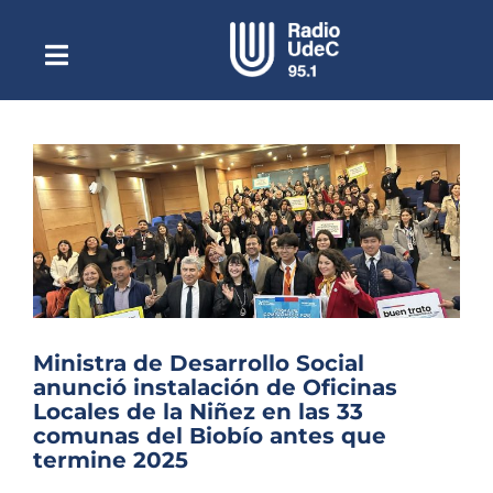
Saltar
al
contenido
Toggle
Escuchar Radio UdeC
Navigation
en vivo
Quiénes Somos
Programación
Podcast
Noticias
Reportajes
Ministra de Desarrollo Social
Columnas
anunció instalación de Oficinas
Locales de la Niñez en las 33
Música Clásica
comunas del Biobío antes que
termine 2025
Especiales