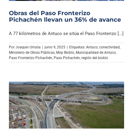
Obras del Paso Fronterizo
Pichachén llevan un 36% de avance
A 77 kilómetros de Antuco se sitúa el Paso Fronterizo [...]
Por
Joaquin Urrutia
|
junio 9, 2025
|
Etiquetas:
Antuco
,
conectividad
,
Ministerio de Obras Públicas
,
Mop Biobío
,
Municipalidad de Antuco
,
Paso Fronterizo Pichachén
,
Paso Pichachén
,
región del biobío