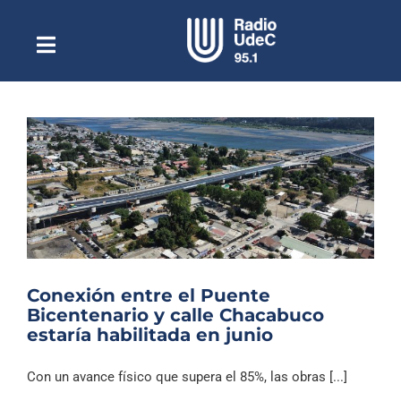
Saltar
al
contenido
Toggle
Escuchar Radio UdeC
Navigation
en vivo
Quiénes Somos
Programación
Podcast
Noticias
Reportajes
Conexión entre el Puente
Columnas
Bicentenario y calle Chacabuco
estaría habilitada en junio
Música Clásica
Especiales
Con un avance físico que supera el 85%, las obras [...]