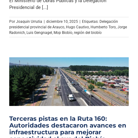
El Ministerio de Obras Públicas y la Delegación
Presidencial de [...]
Por
Joaquin Urrutia
|
diciembre 10, 2025
|
Etiquetas:
Delegación
presidencial provincial de Arauco
,
Hugo Cautivo
,
Humberto Toro
,
Jorge
Radonich
,
Luis Gengnagel
,
Mop Biobío
,
región del biobío
Terceras pistas en la Ruta 160:
Autoridades destacaron avances en
infraestructura para mejorar