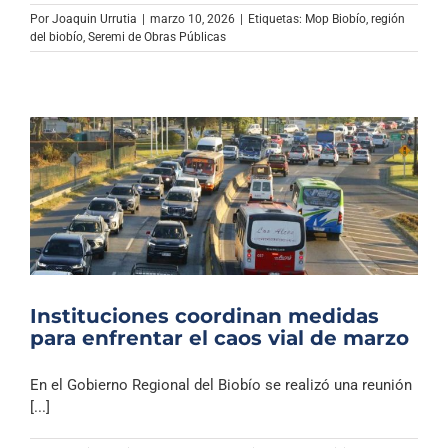
Archivo Sonoro
Por
Joaquin Urrutia
|
marzo 10, 2026
|
Etiquetas:
Mop Biobío
,
región
del biobío
,
Seremi de Obras Públicas
Instituciones coordinan medidas
para enfrentar el caos vial de marzo
En el Gobierno Regional del Biobío se realizó una reunión
[...]