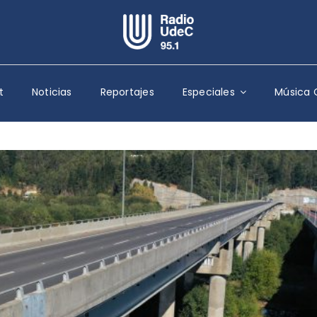
Escuchar Radio UdeC
en vivo
t
Noticias
Reportajes
Especiales
Música 
Quiénes Somos
Programación
Podcast
Noticias
Reportajes
Columnas
Música Clásica
Especiales