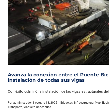
Avanza la conexión entre el Puente Bic
instalación de todas sus vigas
Con éxito culminó la instalación de las vigas estructurales del [
Por
administrador
|
octubre 13, 2025
|
Etiquetas:
infraestructura
,
Mop Biobí
Transporte
,
Viaducto Chacabuco