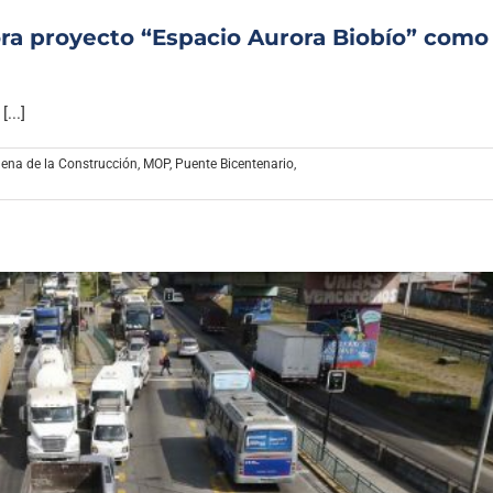
ora proyecto “Espacio Aurora Biobío” como
...]
ena de la Construcción
,
MOP
,
Puente Bicentenario
,