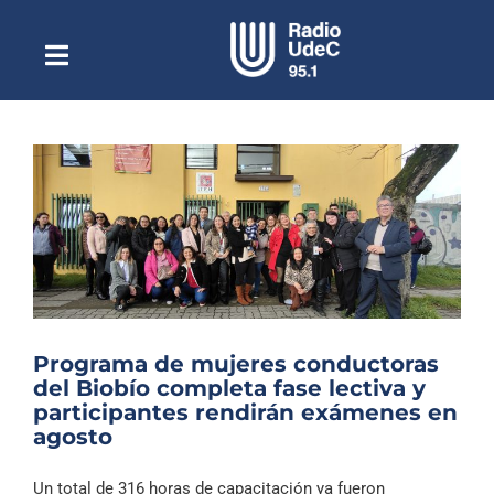
Saltar
al
contenido
Toggle
Escuchar Radio UdeC
Navigation
en vivo
Quiénes Somos
Programación
Podcast
Noticias
Reportajes
Programa de mujeres conductoras
Columnas
del Biobío completa fase lectiva y
participantes rendirán exámenes en
Música Clásica
agosto
Especiales
Un total de 316 horas de capacitación ya fueron