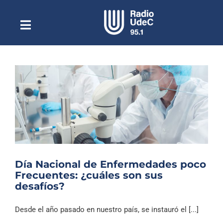
Saltar
al
contenido
Toggle
Escuchar Radio UdeC
Navigation
en vivo
Quiénes Somos
Programación
Podcast
Noticias
Reportajes
Día Nacional de Enfermedades poco
Columnas
Frecuentes: ¿cuáles son sus
desafíos?
Música Clásica
Especiales
Desde el año pasado en nuestro país, se instauró el [...]