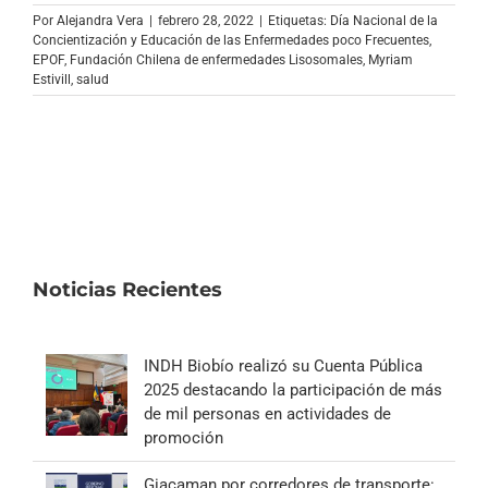
Archivo Sonoro
Por
Alejandra Vera
|
febrero 28, 2022
|
Etiquetas:
Día Nacional de la
Concientización y Educación de las Enfermedades poco Frecuentes
,
EPOF
,
Fundación Chilena de enfermedades Lisosomales
,
Myriam
Estivill
,
salud
Noticias Recientes
INDH Biobío realizó su Cuenta Pública
2025 destacando la participación de más
de mil personas en actividades de
promoción
Giacaman por corredores de transporte: