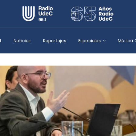
Escuchar Radio UdeC
en vivo
Quiénes Somos
t
Noticias
Reportajes
Especiales
Música 
Programación
Podcast
Noticias
Reportajes
Columnas
Música Clásica
Especiales