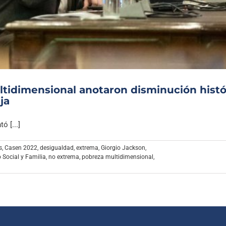
Archivo Sonoro
ltidimensional anotaron disminución histó
ja
ó [...]
s
,
Casen 2022
,
desigualdad
,
extrema
,
Giorgio Jackson
,
o Social y Familia
,
no extrema
,
pobreza multidimensional
,