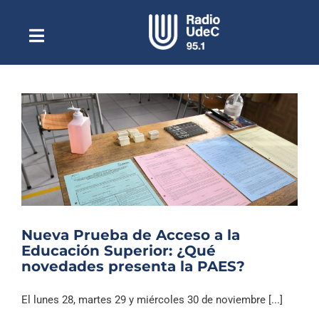
Saltar
al
contenido
Toggle
Escuchar Radio UdeC
Navigation
en vivo
Quiénes Somos
Programación
Podcast
Noticias
Reportajes
Nueva Prueba de Acceso a la
Columnas
Educación Superior: ¿Qué
novedades presenta la PAES?
Música Clásica
Especiales
El lunes 28, martes 29 y miércoles 30 de noviembre [...]