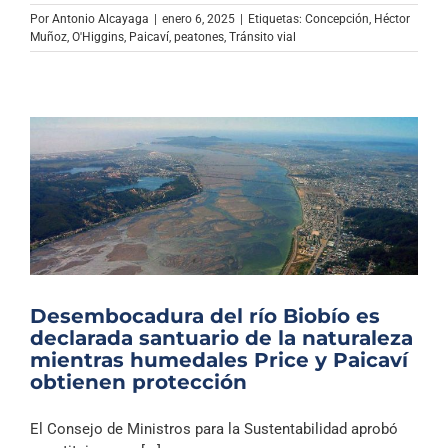
Archivo Sonoro
Por
Antonio Alcayaga
|
enero 6, 2025
|
Etiquetas:
Concepción
,
Héctor
Muñoz
,
O'Higgins
,
Paicaví
,
peatones
,
Tránsito vial
Desembocadura del río Biobío es
declarada santuario de la naturaleza
mientras humedales Price y Paicaví
obtienen protección
El Consejo de Ministros para la Sustentabilidad aprobó