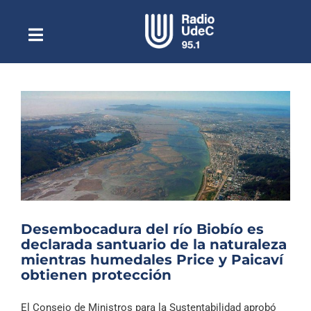
Saltar
al
contenido
Toggle
Escuchar Radio UdeC
Navigation
en vivo
Quiénes Somos
Programación
Podcast
Noticias
Reportajes
Desembocadura del río Biobío es
Columnas
declarada santuario de la naturaleza
mientras humedales Price y Paicaví
Música Clásica
obtienen protección
Especiales
El Consejo de Ministros para la Sustentabilidad aprobó