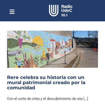
Saltar
al
contenido
Toggle
Escuchar Radio UdeC
Navigation
en vivo
Quiénes Somos
Programación
Podcast
Noticias
Reportajes
Rere celebra su historia con un
Columnas
mural patrimonial creado por la
comunidad
Música Clásica
Especiales
Con el corte de cinta y el descubrimiento de una [...]