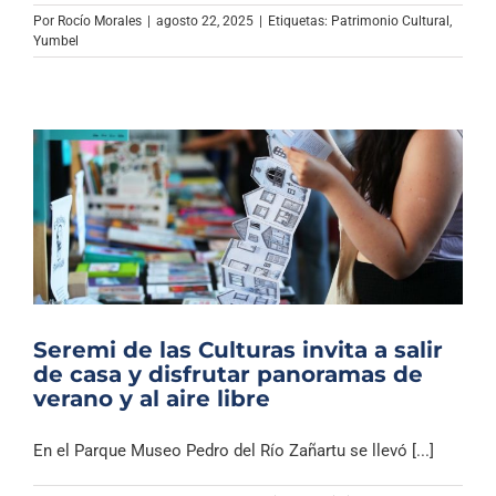
Archivo Sonoro
Por
Rocío Morales
|
agosto 22, 2025
|
Etiquetas:
Patrimonio Cultural
,
Yumbel
Seremi de las Culturas invita a salir
de casa y disfrutar panoramas de
verano y al aire libre
En el Parque Museo Pedro del Río Zañartu se llevó [...]