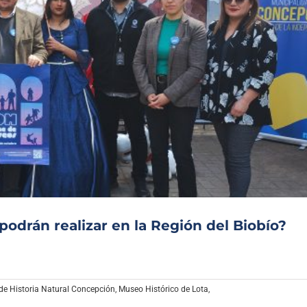
odrán realizar en la Región del Biobío?
e Historia Natural Concepción
,
Museo Histórico de Lota
,