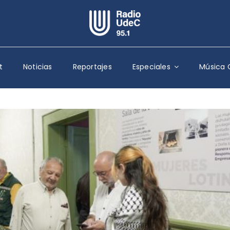
Escuchar Radio UdeC
en vivo
t
Noticias
Reportajes
Especiales
Música 
Quiénes Somos
Programación
Podcast
Noticias
Reportajes
Columnas
Música Clásica
Especiales