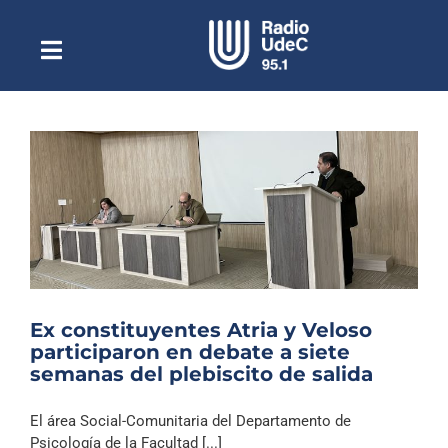
Saltar
al
contenido
Toggle
Escuchar Radio UdeC
Navigation
en vivo
Quiénes Somos
Programación
Podcast
Noticias
Reportajes
Ex constituyentes Atria y Veloso
Columnas
participaron en debate a siete
semanas del plebiscito de salida
Música Clásica
Especiales
El área Social-Comunitaria del Departamento de
Psicología de la Facultad [...]