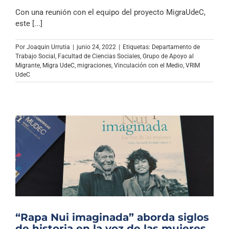
Con una reunión con el equipo del proyecto MigraUdeC,
este [...]
Por
Joaquin Urrutia
|
junio 24, 2022
|
Etiquetas:
Departamento de
Trabajo Social
,
Facultad de Ciencias Sociales
,
Grupo de Apoyo al
Migrante
,
Migra UdeC
,
migraciones
,
Vinculación con el Medio
,
VRIM
UdeC
“Rapa Nui imaginada” aborda siglos
de historia en la voz de las mujeres