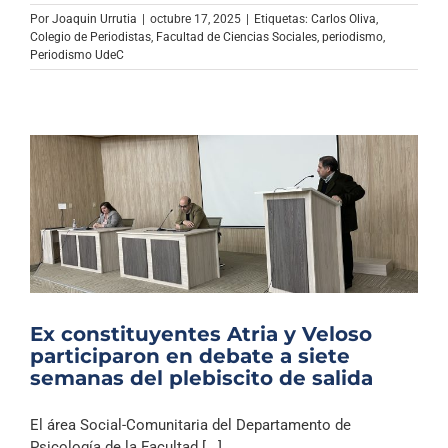
Archivo Sonoro
Por
Joaquin Urrutia
|
octubre 17, 2025
|
Etiquetas:
Carlos Oliva
,
Colegio de Periodistas
,
Facultad de Ciencias Sociales
,
periodismo
,
Periodismo UdeC
Ex constituyentes Atria y Veloso
participaron en debate a siete
semanas del plebiscito de salida
El área Social-Comunitaria del Departamento de
Psicología de la Facultad [...]