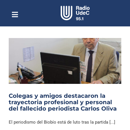
Saltar
al
contenido
Toggle
Escuchar Radio UdeC
Navigation
en vivo
Quiénes Somos
Programación
Podcast
Noticias
Reportajes
Colegas y amigos destacaron la
Columnas
trayectoria profesional y personal
del fallecido periodista Carlos Oliva
Música Clásica
Especiales
El periodismo del Biobío está de luto tras la partida [...]