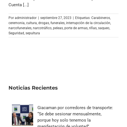
Archivo Sonoro
Cuenta [...]
Por
administrador
|
septiembre 27, 2023
|
Etiquetas:
Carabineros
,
ceremonia
,
cultura
,
drogas
,
funerales
,
interrupción de la circulación
,
narcofunerales
,
narcotráfico
,
peleas
,
porte de armas
,
riñas
,
saqueo
,
Seguridad
,
sepultura
Noticias Recientes
Giacaman por corredores de transporte:
“Se debe sesionar mensualmente,
porque hoy solo tenemos la
manifestación de voluntad”