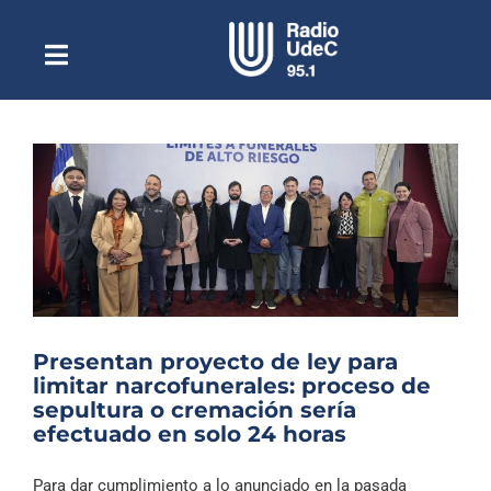
Saltar
al
contenido
Toggle
Escuchar Radio UdeC
Navigation
en vivo
Quiénes Somos
Programación
Podcast
Noticias
Reportajes
Presentan proyecto de ley para
Columnas
limitar narcofunerales: proceso de
sepultura o cremación sería
Música Clásica
efectuado en solo 24 horas
Especiales
Para dar cumplimiento a lo anunciado en la pasada