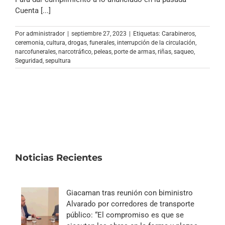
Archivo Sonoro
Cuenta [...]
Por
administrador
|
septiembre 27, 2023
|
Etiquetas:
Carabineros
,
ceremonia
,
cultura
,
drogas
,
funerales
,
interrupción de la circulación
,
narcofunerales
,
narcotráfico
,
peleas
,
porte de armas
,
riñas
,
saqueo
,
Seguridad
,
sepultura
Noticias Recientes
Giacaman tras reunión con biministro
Alvarado por corredores de transporte
público: “El compromiso es que se