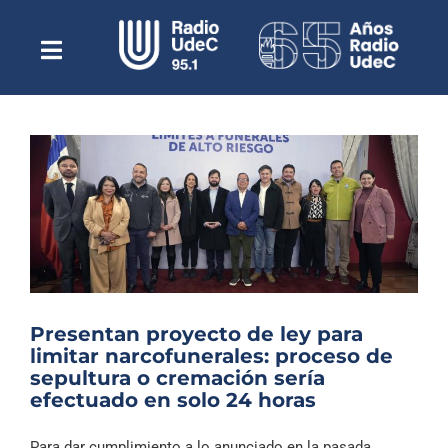
Saltar
al
contenido
Toggle
Escuchar Radio UdeC
Navigation
en vivo
Quiénes Somos
Programación
Podcast
Noticias
Reportajes
Presentan proyecto de ley para
Columnas
limitar narcofunerales: proceso de
sepultura o cremación sería
Música Clásica
efectuado en solo 24 horas
Especiales
Para dar cumplimiento a lo anunciado en la pasada