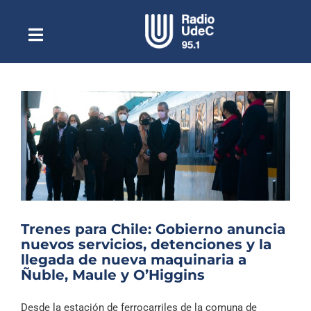
Saltar
al
contenido
Toggle
Escuchar Radio UdeC
Navigation
en vivo
Quiénes Somos
Programación
Podcast
Noticias
Reportajes
Trenes para Chile: Gobierno anuncia
Columnas
nuevos servicios, detenciones y la
llegada de nueva maquinaria a
Música Clásica
Ñuble, Maule y O’Higgins
Especiales
Desde la estación de ferrocarriles de la comuna de