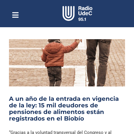
Saltar
al
contenido
Toggle
Escuchar Radio UdeC
Navigation
en vivo
Quiénes Somos
Programación
Podcast
Noticias
Reportajes
A un año de la entrada en vigencia
Columnas
de la ley: 15 mil deudores de
pensiones de alimentos están
Música Clásica
registrados en el Biobío
Especiales
“Gracias a la voluntad transversal del Congreso y al