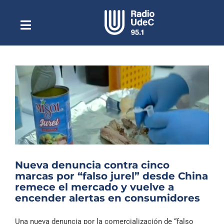
Saltar
al
contenido
Toggle
Escuchar Radio UdeC
Navigation
en vivo
Quiénes Somos
Programación
Podcast
Noticias
Reportajes
Nueva denuncia contra cinco
Columnas
marcas por “falso jurel” desde China
remece el mercado y vuelve a
Música Clásica
encender alertas en consumidores
Especiales
Una nueva denuncia por la comercialización de “falso