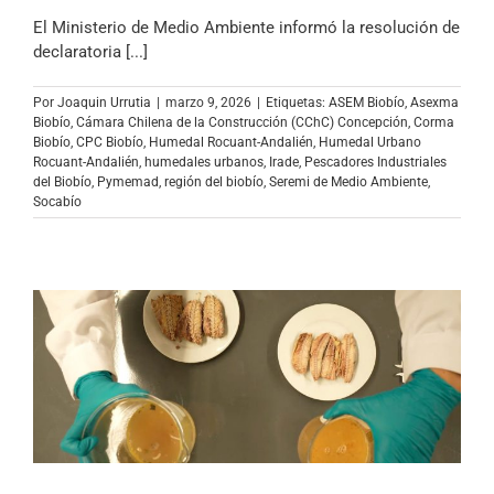
El Ministerio de Medio Ambiente informó la resolución de
declaratoria [...]
Por
Joaquin Urrutia
|
marzo 9, 2026
|
Etiquetas:
ASEM Biobío
,
Asexma
Biobío
,
Cámara Chilena de la Construcción (CChC) Concepción
,
Corma
Biobío
,
CPC Biobío
,
Humedal Rocuant-Andalién
,
Humedal Urbano
Rocuant-Andalién
,
humedales urbanos
,
Irade
,
Pescadores Industriales
del Biobío
,
Pymemad
,
región del biobío
,
Seremi de Medio Ambiente
,
Socabío