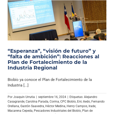
“Esperanza”, “visión de futuro” y
“falta de ambición”: Reacciones al
Plan de Fortalecimiento de la
Industria Regional
Biobío ya conoce el Plan de Fortalecimiento de la
Industria [...]
Por
Joaquin Urrutia
|
septiembre 16, 2024
|
Etiquetas:
Alejandro
Casagrande
,
Carolina Parada
,
Corma
,
CPC Biobío
,
Eric Aedo
,
Fernando
Orellana
,
Gastón Saavedra
,
Héctor Medina
,
Henry Campos
,
Irade
,
Macarena Cepeda
,
Pescadores Industriales del Biobío
,
Plan de