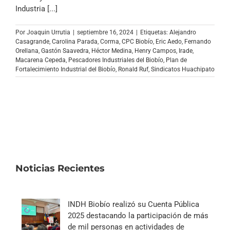
Archivo Sonoro
Industria [...]
Por
Joaquin Urrutia
|
septiembre 16, 2024
|
Etiquetas:
Alejandro
Casagrande
,
Carolina Parada
,
Corma
,
CPC Biobío
,
Eric Aedo
,
Fernando
Orellana
,
Gastón Saavedra
,
Héctor Medina
,
Henry Campos
,
Irade
,
Macarena Cepeda
,
Pescadores Industriales del Biobío
,
Plan de
Fortalecimiento Industrial del Biobío
,
Ronald Ruf
,
Sindicatos Huachipato
Noticias Recientes
INDH Biobío realizó su Cuenta Pública
2025 destacando la participación de más
de mil personas en actividades de