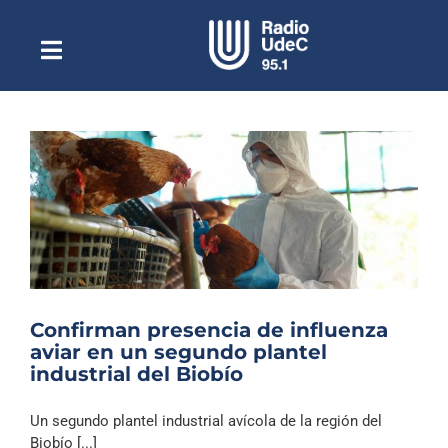
Saltar
al
contenido
Toggle
Escuchar Radio UdeC
Navigation
en vivo
Quiénes Somos
Programación
Podcast
Noticias
Reportajes
Confirman presencia de influenza
Columnas
aviar en un segundo plantel
industrial del Biobío
Música Clásica
Especiales
Un segundo plantel industrial avícola de la región del
Biobío [...]