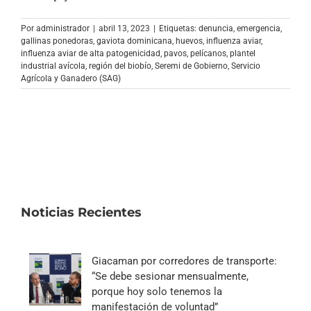
Archivo Sonoro
Por
administrador
|
abril 13, 2023
|
Etiquetas:
denuncia
,
emergencia
,
gallinas ponedoras
,
gaviota dominicana
,
huevos
,
influenza aviar
,
influenza aviar de alta patogenicidad
,
pavos
,
pelícanos
,
plantel
industrial avícola
,
región del biobío
,
Seremi de Gobierno
,
Servicio
Agrícola y Ganadero (SAG)
Noticias Recientes
Giacaman por corredores de transporte:
“Se debe sesionar mensualmente,
porque hoy solo tenemos la
manifestación de voluntad”