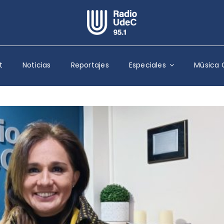
Escuchar Radio UdeC
en vivo
t
Noticias
Reportajes
Especiales
Música 
Quiénes Somos
Programación
Podcast
Noticias
Reportajes
Columnas
Música Clásica
Especiales