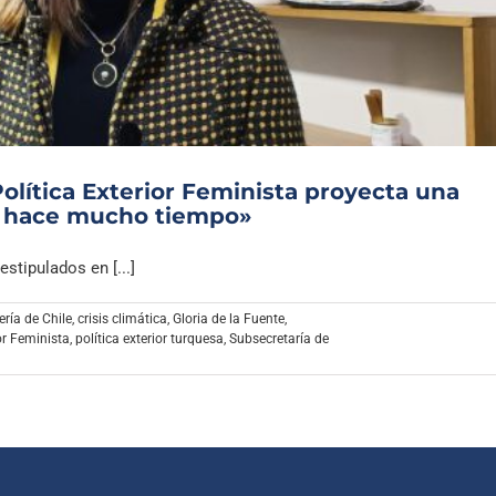
Archivo Sonoro
Política Exterior Feminista proyecta una
o hace mucho tiempo»
stipulados en [...]
ería de Chile
,
crisis climática
,
Gloria de la Fuente
,
or Feminista
,
política exterior turquesa
,
Subsecretaría de