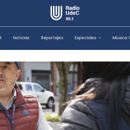
Escuchar Radio UdeC
en vivo
t
Noticias
Reportajes
Especiales
Música 
Quiénes Somos
Programación
Podcast
Noticias
Reportajes
Columnas
Música Clásica
Especiales