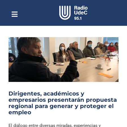
Saltar
al
contenido
Toggle
Escuchar Radio UdeC
Navigation
en vivo
Quiénes Somos
Programación
Podcast
Noticias
Reportajes
Dirigentes, académicos y
Columnas
empresarios presentarán propuesta
regional para generar y proteger el
Música Clásica
empleo
Especiales
El diálogo entre diversas miradas, experiencias y