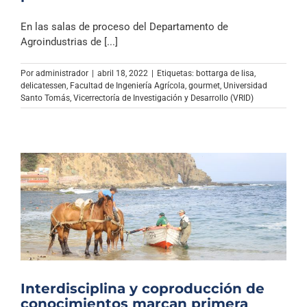
En las salas de proceso del Departamento de
Agroindustrias de [...]
Por
administrador
|
abril 18, 2022
|
Etiquetas:
bottarga de lisa
,
delicatessen
,
Facultad de Ingeniería Agrícola
,
gourmet
,
Universidad
Santo Tomás
,
Vicerrectoría de Investigación y Desarrollo (VRID)
Interdisciplina y coproducción de
conocimientos marcan primera