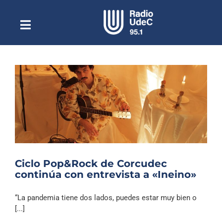
Saltar
al
contenido
Toggle
Escuchar Radio UdeC
Navigation
en vivo
Quiénes Somos
Programación
Podcast
Noticias
Reportajes
Ciclo Pop&Rock de Corcudec
Columnas
continúa con entrevista a «Ineino»
Música Clásica
“La pandemia tiene dos lados, puedes estar muy bien o
Especiales
[...]