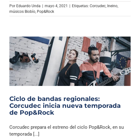
Archivo Sonoro
Por
Eduardo Unda
|
mayo 4, 2021
|
Etiquetas:
Corcudec
,
Ineino
,
músicos Biobío
,
Pop&Rock
Ciclo de bandas regionales:
Corcudec inicia nueva temporada
de Pop&Rock
Corcudec prepara el estreno del ciclo Pop&Rock, en su
temporada [...]