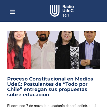
Saltar
al
contenido
Toggle
Escuchar Radio UdeC
Navigation
en vivo
Quiénes Somos
Programación
Podcast
Noticias
Reportajes
Proceso Constitucional en Medios
Columnas
UdeC: Postulantes de “Todo por
Chile” entregan sus propuestas
Música Clásica
sobre educación
Especiales
El domingo 7 de mayo la ciudadanía deberá definir, a [...]