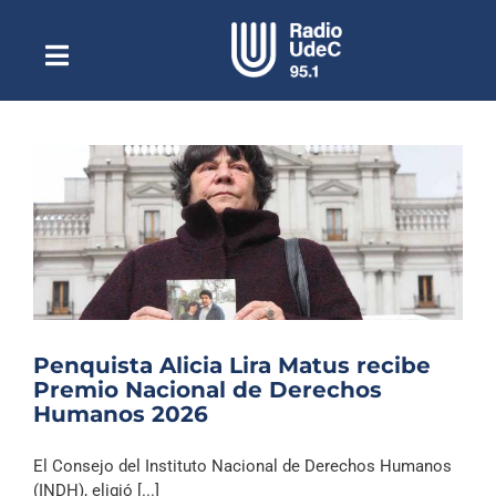
Saltar
al
contenido
Toggle
Escuchar Radio UdeC
Navigation
en vivo
Quiénes Somos
Programación
Podcast
Noticias
Reportajes
Penquista Alicia Lira Matus recibe
Columnas
Premio Nacional de Derechos
Humanos 2026
Música Clásica
Especiales
El Consejo del Instituto Nacional de Derechos Humanos
(INDH), eligió [...]