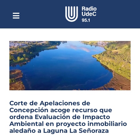
Saltar
al
contenido
Toggle
Escuchar Radio UdeC
Navigation
en vivo
Quiénes Somos
Programación
Podcast
Noticias
Reportajes
Corte de Apelaciones de
Columnas
Concepción acoge recurso que
ordena Evaluación de Impacto
Música Clásica
Ambiental en proyecto inmobiliario
aledaño a Laguna La Señoraza
Especiales