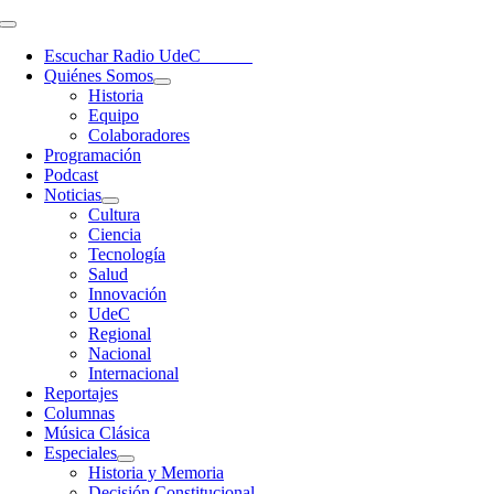
Saltar
Toggle
al
Navigation
Escuchar Radio UdeC
en vivo
contenido
Quiénes Somos
Historia
Equipo
Colaboradores
Programación
Podcast
Noticias
Cultura
Ciencia
Tecnología
Salud
Innovación
UdeC
Regional
Nacional
Internacional
Reportajes
Columnas
Música Clásica
Especiales
Historia y Memoria
Decisión Constitucional