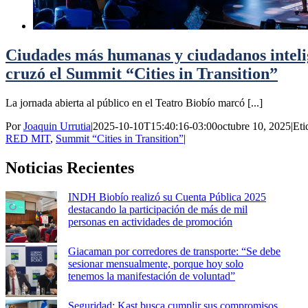
Ciudades más humanas y ciudadanos inteli
cruzó el Summit “Cities in Transition”
La jornada abierta al público en el Teatro Biobío marcó [...]
Por
Joaquin Urrutia
|
2025-10-10T15:40:16-03:00
octubre 10, 2025
|
Eti
RED MIT
,
Summit “Cities in Transition”
|
Noticias Recientes
INDH Biobío realizó su Cuenta Pública 2025
destacando la participación de más de mil
personas en actividades de promoción
Giacaman por corredores de transporte: “Se debe
sesionar mensualmente, porque hoy solo
tenemos la manifestación de voluntad”
Seguridad: Kast busca cumplir sus compromisos