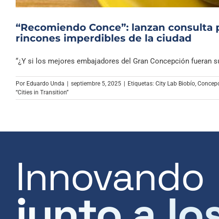
“Recomiendo Conce”: lanzan consulta p
rincones imperdibles de la ciudad
“¿Y si los mejores embajadores del Gran Concepción fueran sus
Por
Eduardo Unda
|
septiembre 5, 2025
|
Etiquetas:
City Lab Biobío
,
Concep
“Cities in Transition”
Innovando
junto a lo