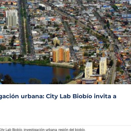
gación urbana: City Lab Biobío invita a
City Lab Biobío
,
investigación urbana
,
región del biobío
,