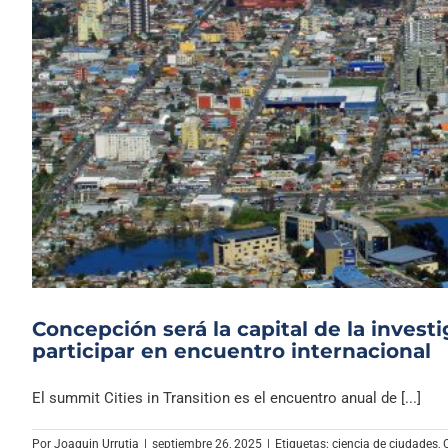
Concepción será la capital de la investi
participar en encuentro internacional
El summit Cities in Transition es el encuentro anual de [...]
Por
Joaquin Urrutia
|
septiembre 26, 2025
|
Etiquetas:
ciencia de ciudades
,