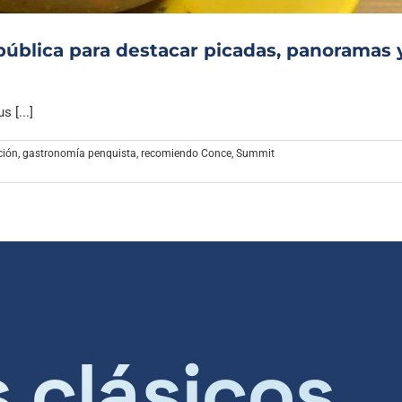
ública para destacar picadas, panoramas 
 [...]
ción
,
gastronomía penquista
,
recomiendo Conce
,
Summit
s clásicos