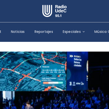
Escuchar Radio UdeC
en vivo
t
Noticias
Reportajes
Especiales
Música 
Quiénes Somos
Programación
Podcast
Noticias
Reportajes
Columnas
Música Clásica
Especiales